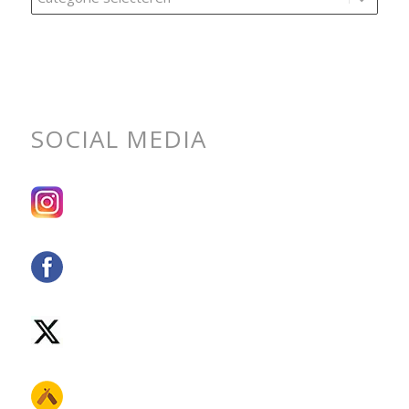
zoeken
per
categorie
SOCIAL MEDIA