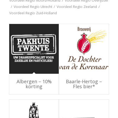
Voordeel Regio Noord-Holland
/
Voordeel Regio Overijssel
/
Voordeel Regio Utrecht
/
Voordeel Regio Zeeland
/
Voordeel Regio Zuid-Holland
Albergen – 10%
Baarle-Hertog –
korting
Fles bier*