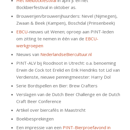
Het Meibockfestival
in april jl. en het
Bockbierfestival in oktober as.
Brouwerijen/brouwerijhuurders: Nevel (Nijmegen),
Zwaan & Beek (Kampen), Boschdal (Prinsenbeek)
EBCU
-nieuws uit Wenen; oproep aan PINT-leden
om zitting te nemen in één van de
EBCU-
werkgroepen
Nieuws van
NederlandseBiercultuur.nl
PINT-ALV bij Roodnoot in Utrecht: o.a. benoeming
Erwin de Cock tot Erelid en Erik Hendriks tot Lid van
Verdienste, nieuwe penningmeester: Harry Dol
Serie Bordspellen en Bier: Brew Crafters
Verslagen van de Dutch Beer Challenge en de Dutch
Craft Beer Conference
Artikel over biercafés in Maastricht
Boekbesprekingen
Een impressie van een
PINT-Bierproefavond in