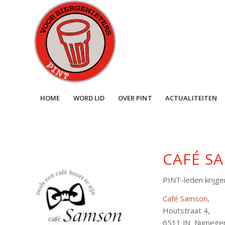
HOME
WORD LID
OVER PINT
ACTUALITEITEN
CAFÉ SA
PINT-leden krijge
Café Samson
,
Houtstraat 4,
6511 JN Nijmege