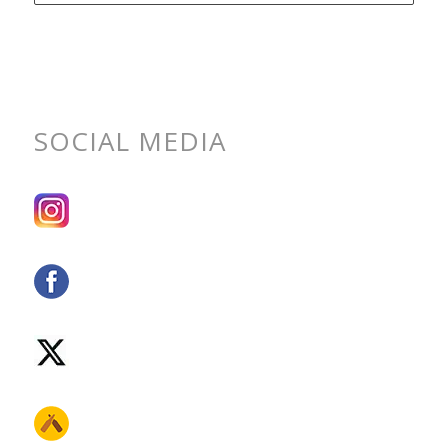
zoeken
per
categorie
SOCIAL MEDIA