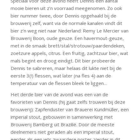
Speciaal voor deze avond heeft Dennis een aantal
mooie bieren uit z’n voorraad meegenomen. Zo ook
bier nummer twee, door Dennis opgehaald bij de
brouwerij zelf, want via de normale kanalen vindt dit
bier z’n weg niet naar Nederland: Remy Le Mercier van
Brouwerij Boon, oude geuze. Een havermout-geuze,
met in de smaak: brett/stal/strotouw/paardendeken,
zoetzure appels, citrus. Een fruitig, zachtzuur bier, wat
mals begint en droog eindigt. Dit bier probeerde
Dennis te sabreren, maar helaas dit lukte niet bij de
eerste 3(!) flessen, wat later (na fles 4) aan de
temperatuur van de flessen bleek te liggen…
Het derde bier van de avond was een van de
favorieten van Dennis (hij gaat zelfs trouwen bij deze
brouwerij): Zapfenduster van Brauerei Kundmüller, een
imperial stout, gebouwen in samenwerking met
Brouwerij Bamberg uit Brazilië. Door de meeste
deelnemers niet geraden als een imperial stout,
eerder als een iets zwaardere porter. Verder in dit