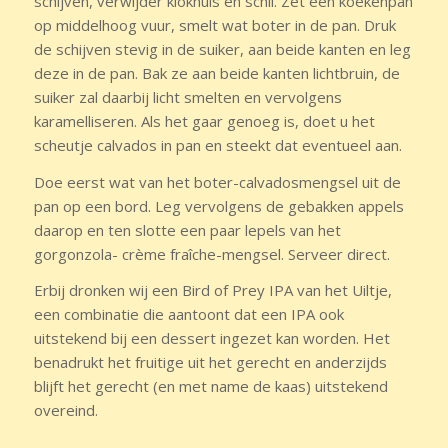
schijven, verwijder klokhuis en schil. Zet een koekenpan
op middelhoog vuur, smelt wat boter in de pan. Druk
de schijven stevig in de suiker, aan beide kanten en leg
deze in de pan. Bak ze aan beide kanten lichtbruin, de
suiker zal daarbij licht smelten en vervolgens
karamelliseren. Als het gaar genoeg is, doet u het
scheutje calvados in pan en steekt dat eventueel aan.
Doe eerst wat van het boter-calvadosmengsel uit de
pan op een bord. Leg vervolgens de gebakken appels
daarop en ten slotte een paar lepels van het
gorgonzola- crème fraîche-mengsel. Serveer direct.
Erbij dronken wij een Bird of Prey IPA van het Uiltje,
een combinatie die aantoont dat een IPA ook
uitstekend bij een dessert ingezet kan worden. Het
benadrukt het fruitige uit het gerecht en anderzijds
blijft het gerecht (en met name de kaas) uitstekend
overeind.